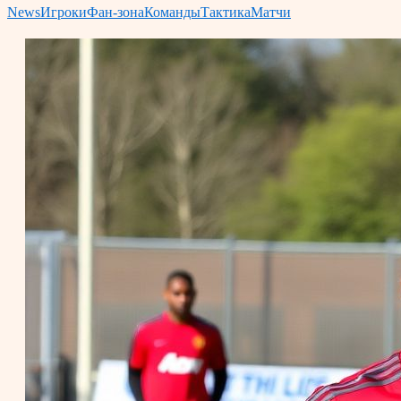
News
Игроки
Фан-зона
Команды
Тактика
Матчи