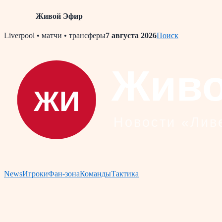
Живой Эфир
Skip
Liverpool • матчи • трансферы
7 августа 2026
Поиск
to
content
News
Игроки
Фан-зона
Команды
Тактика