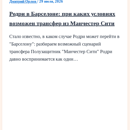
Дмитрий Орлов
/
29 июля, 2026
Родри в Барселоне: при каких условиях
возможен трансфер из Манчестер Сити
Стало известно, в каком случае Родри может перейти в
"Барселону": разбираем возможный сценарий
трансфера Полузащитник "Манчестер Сити" Родри
давно воспринимается как один…