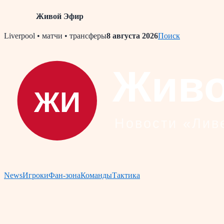
Живой Эфир
Skip
Liverpool • матчи • трансферы
8 августа 2026
Поиск
to
content
News
Игроки
Фан-зона
Команды
Тактика