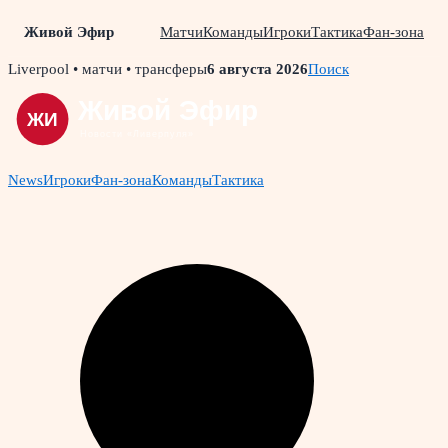
Живой Эфир
Матчи
Команды
Игроки
Тактика
Фан-зона
Skip
Liverpool • матчи • трансферы
6 августа 2026
Поиск
to
content
News
Игроки
Фан-зона
Команды
Тактика