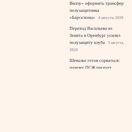
Виллу» оформить трансфер
полузащитника
«Барселоны»
4 августа, 2026
Переход Васильева из
Зенита в Оренбург усилил
полузащиту клуба
3 августа,
2026
Шевалье готов сорваться:
почему ПСЖ рискует
потерять французского
вратаря
2 августа, 2026
© 2026 Живой Эфир
Новости «Ливерпуля»
News