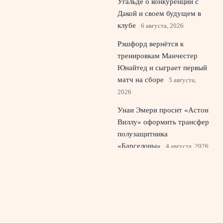
Угальде о конкуренции с
Дакой и своем будущем в
клубе
6 августа, 2026
Рэшфорд вернётся к
тренировкам Манчестер
Юнайтед и сыграет первый
матч на сборе
5 августа,
2026
Унаи Эмери просит «Астон
Виллу» оформить трансфер
полузащитника
«Барселоны»
4 августа, 2026
© 2026 Живой Эфир
Новости «Ливерпуля»