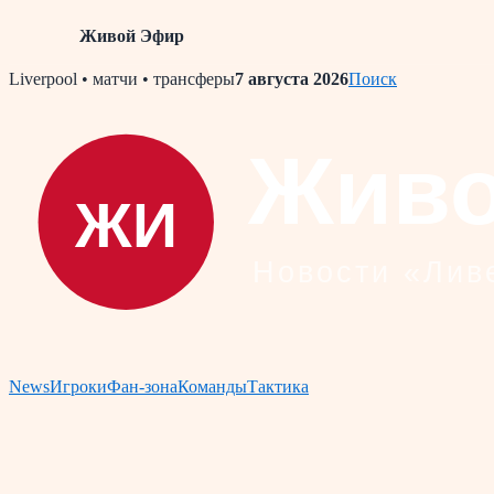
Живой Эфир
Skip
Liverpool • матчи • трансферы
7 августа 2026
Поиск
to
content
News
Игроки
Фан-зона
Команды
Тактика