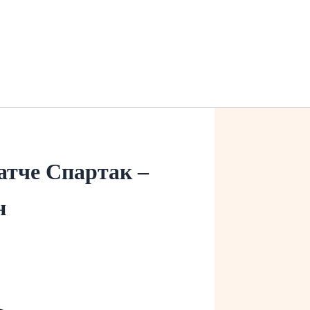
атче Спартак –
н