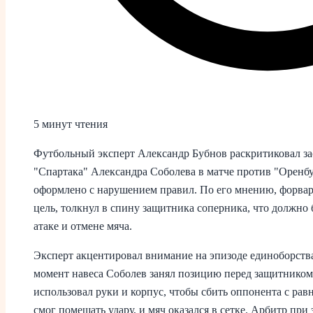
5 минут чтения
Футбольный эксперт Александр Бубнов раскритиковал з
"Спартака" Александра Соболева в матче против "Оренбур
оформлено с нарушением правил. По его мнению, форвард
цель, толкнул в спину защитника соперника, что должно
атаке и отмене мяча.
Эксперт акцентировал внимание на эпизоде единоборств
момент навеса Соболев занял позицию перед защитником, 
использовал руки и корпус, чтобы сбить оппонента с равн
смог помешать удару, и мяч оказался в сетке. Арбитр при