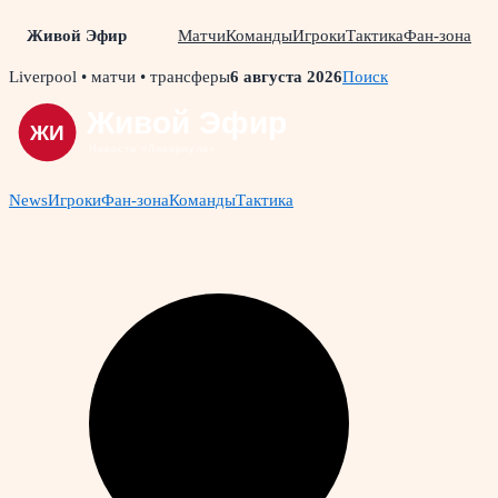
Живой Эфир
Матчи
Команды
Игроки
Тактика
Фан-зона
Skip
Liverpool • матчи • трансферы
6 августа 2026
Поиск
to
content
News
Игроки
Фан-зона
Команды
Тактика