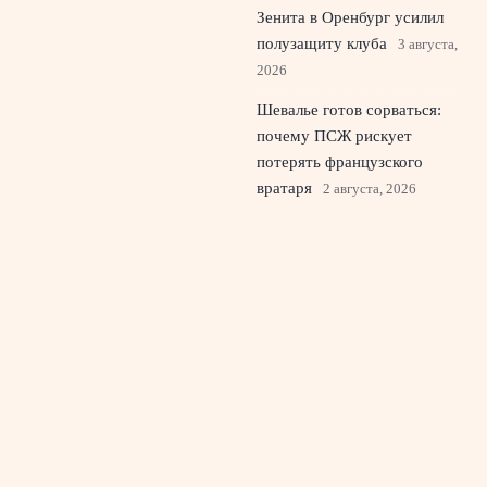
Зенита в Оренбург усилил
полузащиту клуба
3 августа,
2026
Шевалье готов сорваться:
почему ПСЖ рискует
потерять французского
вратаря
2 августа, 2026
Хаби Алонсо и Челси:
первое поражение в
лондонском дерби с
Тоттенхэмом
1 августа, 2026
© 2026 Живой Эфир
Новости «Ливерпуля»