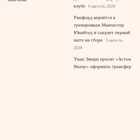
клубе
6 августа, 2026
Рэшфорд вернётся к
тренировкам Манчестер
Юнайтед и сыграет первый
матч на сборе
5 августа,
2026
Унаи Эмери просит «Астон
Виллу» оформить трансфер
полузащитника
«Барселоны»
4 августа, 2026
Переход Васильева из
Зенита в Оренбург усилил
полузащиту клуба
3 августа,
2026
© 2026 Живой Эфир
Новости «Ливерпуля»