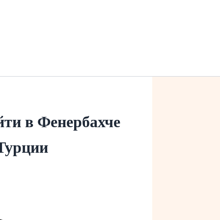
йти в Фенербахче
 Турции