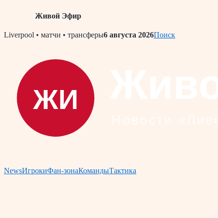
Живой Эфир
Skip
Liverpool • матчи • трансферы
6 августа 2026
Поиск
to
content
News
Игроки
Фан-зона
Команды
Тактика