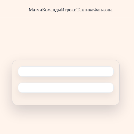
Матчи
Команды
Игроки
Тактика
Фан-зона