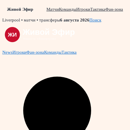
Живой Эфир
Матчи
Команды
Игроки
Тактика
Фан-зона
Skip
Liverpool • матчи • трансферы
6 августа 2026
Поиск
to
content
News
Игроки
Фан-зона
Команды
Тактика