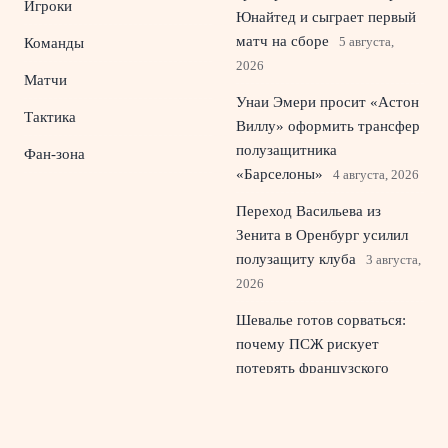
Игроки
Юнайтед и сыграет первый
матч на сборе
5 августа,
Команды
2026
Матчи
Унаи Эмери просит «Астон
Тактика
Виллу» оформить трансфер
полузащитника
Фан-зона
«Барселоны»
4 августа, 2026
Переход Васильева из
Зенита в Оренбург усилил
полузащиту клуба
3 августа,
2026
Шевалье готов сорваться:
почему ПСЖ рискует
потерять французского
вратаря
2 августа, 2026
Хаби Алонсо и Челси: