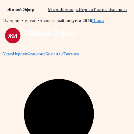
Живой Эфир
Матчи
Команды
Игроки
Тактика
Фан-зона
Skip
Liverpool • матчи • трансферы
6 августа 2026
Поиск
to
content
News
Игроки
Фан-зона
Команды
Тактика