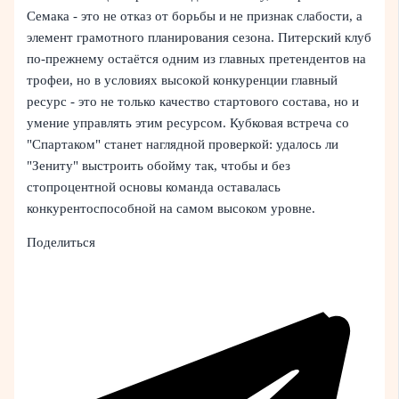
Семака - это не отказ от борьбы и не признак слабости, а
элемент грамотного планирования сезона. Питерский клуб
по‑прежнему остаётся одним из главных претендентов на
трофеи, но в условиях высокой конкуренции главный
ресурс - это не только качество стартового состава, но и
умение управлять этим ресурсом. Кубковая встреча со
"Спартаком" станет наглядной проверкой: удалось ли
"Зениту" выстроить обойму так, чтобы и без
стопроцентной основы команда оставалась
конкурентоспособной на самом высоком уровне.
Поделиться