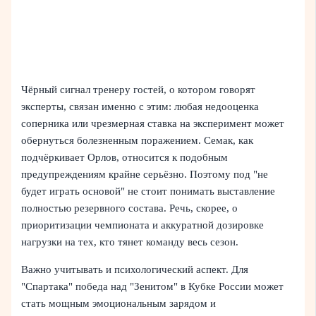
Чёрный сигнал тренеру гостей, о котором говорят
эксперты, связан именно с этим: любая недооценка
соперника или чрезмерная ставка на эксперимент может
обернуться болезненным поражением. Семак, как
подчёркивает Орлов, относится к подобным
предупреждениям крайне серьёзно. Поэтому под "не
будет играть основой" не стоит понимать выставление
полностью резервного состава. Речь, скорее, о
приоритизации чемпионата и аккуратной дозировке
нагрузки на тех, кто тянет команду весь сезон.
Важно учитывать и психологический аспект. Для
"Спартака" победа над "Зенитом" в Кубке России может
стать мощным эмоциональным зарядом и