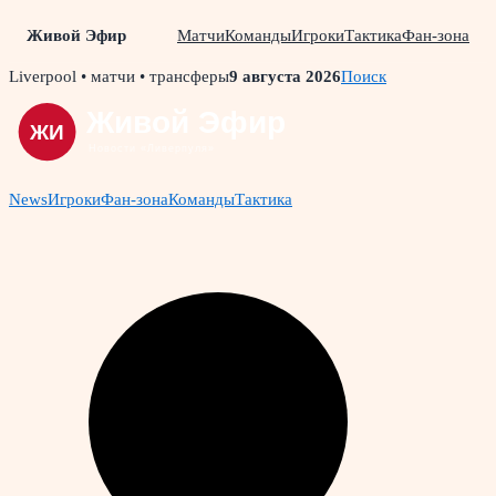
Живой Эфир
Матчи
Команды
Игроки
Тактика
Фан-зона
Skip
Liverpool • матчи • трансферы
9 августа 2026
Поиск
to
content
News
Игроки
Фан-зона
Команды
Тактика