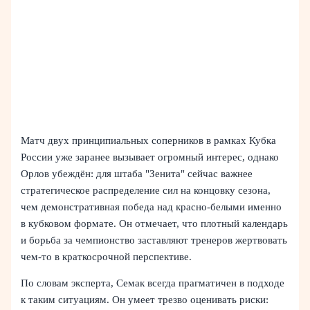
Матч двух принципиальных соперников в рамках Кубка
России уже заранее вызывает огромный интерес, однако
Орлов убеждён: для штаба "Зенита" сейчас важнее
стратегическое распределение сил на концовку сезона,
чем демонстративная победа над красно‑белыми именно
в кубковом формате. Он отмечает, что плотный календарь
и борьба за чемпионство заставляют тренеров жертвовать
чем‑то в краткосрочной перспективе.
По словам эксперта, Семак всегда прагматичен в подходе
к таким ситуациям. Он умеет трезво оценивать риски: