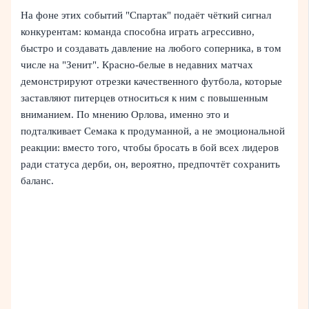
На фоне этих событий "Спартак" подаёт чёткий сигнал
конкурентам: команда способна играть агрессивно,
быстро и создавать давление на любого соперника, в том
числе на "Зенит". Красно‑белые в недавних матчах
демонстрируют отрезки качественного футбола, которые
заставляют питерцев относиться к ним с повышенным
вниманием. По мнению Орлова, именно это и
подталкивает Семака к продуманной, а не эмоциональной
реакции: вместо того, чтобы бросать в бой всех лидеров
ради статуса дерби, он, вероятно, предпочтёт сохранить
баланс.