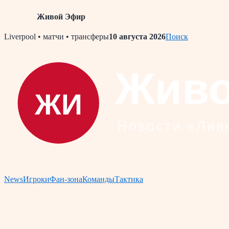
Живой Эфир
Skip
Liverpool • матчи • трансферы
10 августа 2026
Поиск
to
content
News
Игроки
Фан-зона
Команды
Тактика