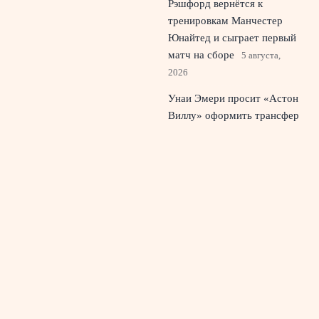
Рэшфорд вернётся к
тренировкам Манчестер
Юнайтед и сыграет первый
матч на сборе
5 августа,
2026
Унаи Эмери просит «Астон
Виллу» оформить трансфер
полузащитника
«Барселоны»
4 августа, 2026
Переход Васильева из
Зенита в Оренбург усилил
полузащиту клуба
3 августа,
2026
© 2026 Живой Эфир
Новости «Ливерпуля»