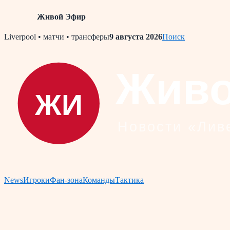
Живой Эфир
Skip
Liverpool • матчи • трансферы
9 августа 2026
Поиск
to
content
News
Игроки
Фан-зона
Команды
Тактика