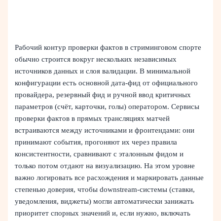
Рабочий контур проверки фактов в стриминговом спорте
обычно строится вокруг нескольких независимых
источников данных и слоя валидации. В минимальной
конфигурации есть основной дата‑фид от официального
провайдера, резервный фид и ручной ввод критичных
параметров (счёт, карточки, голы) оператором. Сервисы
проверки фактов в прямых трансляциях матчей
встраиваются между источниками и фронтендами: они
принимают события, прогоняют их через правила
консистентности, сравнивают с эталонным фидом и
только потом отдают на визуализацию. На этом уровне
важно логировать все расхождения и маркировать данные
степенью доверия, чтобы downstream‑системы (ставки,
уведомления, виджеты) могли автоматически занижать
приоритет спорных значений и, если нужно, включать