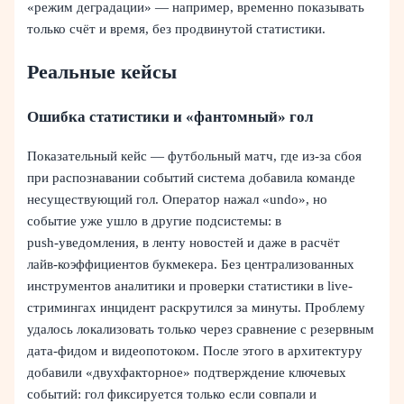
«режим деградации» — например, временно показывать
только счёт и время, без продвинутой статистики.
Реальные кейсы
Ошибка статистики и «фантомный» гол
Показательный кейс — футбольный матч, где из‑за сбоя
при распознавании событий система добавила команде
несуществующий гол. Оператор нажал «undo», но
событие уже ушло в другие подсистемы: в
push‑уведомления, в ленту новостей и даже в расчёт
лайв‑коэффициентов букмекера. Без централизованных
инструментов аналитики и проверки статистики в live-
стримингах инцидент раскрутился за минуты. Проблему
удалось локализовать только через сравнение c резервным
дата‑фидом и видеопотоком. После этого в архитектуру
добавили «двухфакторное» подтверждение ключевых
событий: гол фиксируется только если совпали и