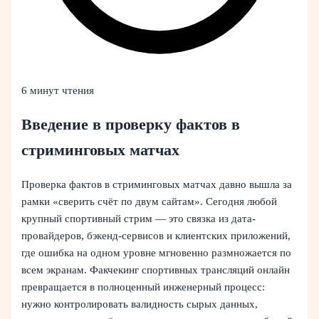
6 минут чтения
Введение в проверку фактов в
стриминговых матчах
Проверка фактов в стриминговых матчах давно вышла за
рамки «сверить счёт по двум сайтам». Сегодня любой
крупный спортивный стрим — это связка из дата-
провайдеров, бэкенд‑сервисов и клиентских приложений,
где ошибка на одном уровне мгновенно размножается по
всем экранам. Факчекинг спортивных трансляций онлайн
превращается в полноценный инженерный процесс:
нужно контролировать валидность сырых данных,