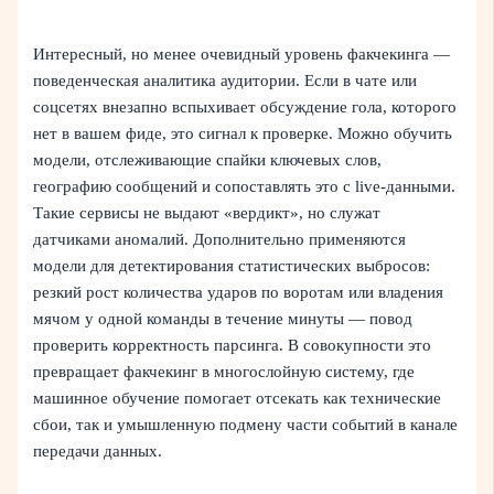
Интересный, но менее очевидный уровень факчекинга —
поведенческая аналитика аудитории. Если в чате или
соцсетях внезапно вспыхивает обсуждение гола, которого
нет в вашем фиде, это сигнал к проверке. Можно обучить
модели, отслеживающие спайки ключевых слов,
географию сообщений и сопоставлять это с live‑данными.
Такие сервисы не выдают «вердикт», но служат
датчиками аномалий. Дополнительно применяются
модели для детектирования статистических выбросов:
резкий рост количества ударов по воротам или владения
мячом у одной команды в течение минуты — повод
проверить корректность парсинга. В совокупности это
превращает факчекинг в многослойную систему, где
машинное обучение помогает отсекать как технические
сбои, так и умышленную подмену части событий в канале
передачи данных.