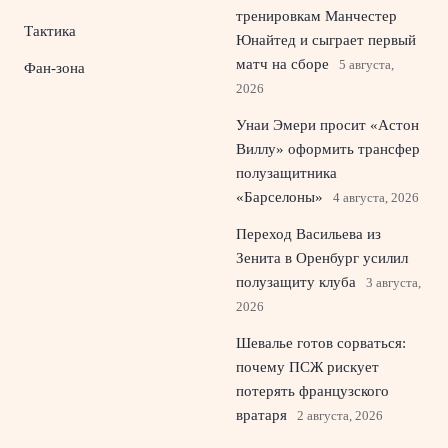
тренировкам Манчестер
Тактика
Юнайтед и сыграет первый
матч на сборе
5 августа,
Фан-зона
2026
Унаи Эмери просит «Астон
Виллу» оформить трансфер
полузащитника
«Барселоны»
4 августа, 2026
Переход Васильева из
Зенита в Оренбург усилил
полузащиту клуба
3 августа,
2026
Шевалье готов сорваться:
почему ПСЖ рискует
потерять французского
вратаря
2 августа, 2026